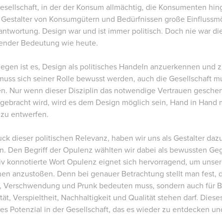
Gesellschaft, in der der Konsum allmächtig, die Konsumenten hi
 Gestalter von Konsumgütern und Bedürfnissen große Einflussmö
antwortung. Design war und ist immer politisch. Doch nie war di
ender Bedeutung wie heute.
iegen ist es, Design als politisches Handeln anzuerkennen und z
 muss sich seiner Rolle bewusst werden, auch die Gesellschaft m
n. Nur wenn dieser Disziplin das notwendige Vertrauen geschen
gebracht wird, wird es dem Design möglich sein, Hand in Hand m
zu entwerfen.
ck dieser politischen Relevanz, haben wir uns als Gestalter daz
n. Den Begriff der Opulenz wählten wir dabei als bewussten G
iv konnotierte Wort Opulenz eignet sich hervorragend, um unse
nen anzustoßen. Denn bei genauer Betrachtung stellt man fest,
 Verschwendung und Prunk bedeuten muss, sondern auch für Bunthe
ität, Verspieltheit, Nachhaltigkeit und Qualität stehen darf. Dies
s Potenzial in der Gesellschaft, das es wieder zu entdecken und 