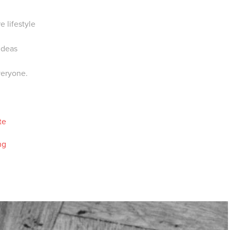
e lifestyle
ideas
everyone.
te
ng