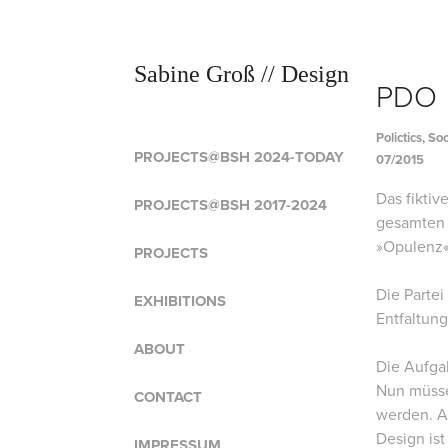
Sabine Groß // Design
PDO
Polictics, So
PROJECTS@BSH 2024-TODAY
07/2015
Das fiktiv
PROJECTS@BSH 2017-2024
gesamten 
»Opulenz«,
PROJECTS
Die Parte
EXHIBITIONS
Entfaltung
ABOUT
Die Aufgab
Nun müssen
CONTACT
werden. A
Design ist
IMPRESSUM