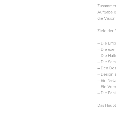
Zusammenge
Aufgabe g
die Vision
Ziele der 
– Die Erf
– Die exe
– Die Hal
– Die Sam
– Den Des
– Design 
– Ein Net
– Ein Ver
– Die Fähi
Das Hauptz