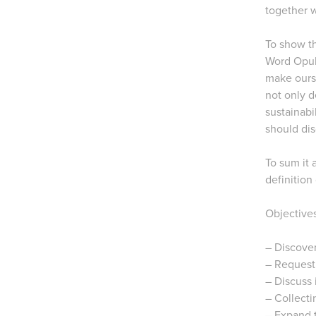
together w
To show th
Word Opule
make ourse
not only d
sustainabi
should dis
To sum it 
definition
Objective
– Discove
– Request 
– Discuss 
– Collecti
– Expand 