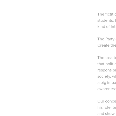
–––––
The fictit
students. 
kind of in
The Party
Create the
The task t
that polit
responsibi
society, 
a big impa
awareness
Our concer
his role, 
and show 