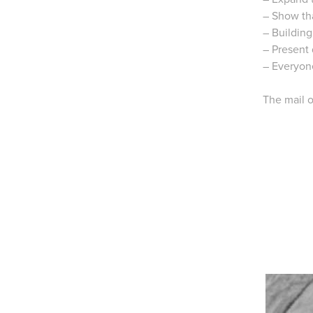
– Show tha
– Building
– Present 
– Everyone
The mail o