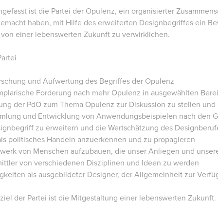
fasst ist die Partei der Opulenz, ein organisierter Zusammensc
emacht haben, mit Hilfe des erweiterten Designbegriffes ein Be
 von einer lebenswerten Zukunft zu verwirklichen.
Partei
orschung und Aufwertung des Begriffes der Opulenz
mplarische Forderung nach mehr Opulenz in ausgewählten Bere
tung der PdO zum Thema Opulenz zur Diskussion zu stellen und
mlung und Entwicklung von Anwendungsbeispielen nach den Gr
ignbegriff zu erweitern und die Wertschätzung des Designberuf
als politisches Handeln anzuerkennen und zu propagieren
zwerk von Menschen aufzubauen, die unser Anliegen und unsere
mittler von verschiedenen Disziplinen und Ideen zu werden
gkeiten als ausgebildeter Designer, der Allgemeinheit zur Verfü
iel der Partei ist die Mitgestaltung einer lebenswerten Zukunft.