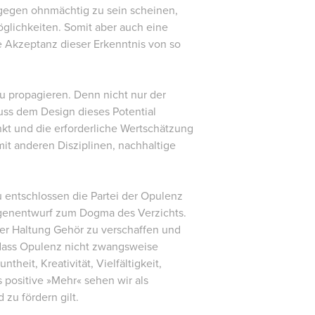
ngegen ohnmächtig zu sein scheinen,
glichkeiten. Somit aber auch eine
e Akzeptanz dieser Erkenntnis von so
u propagieren. Denn nicht nur der
uss dem Design dieses Potential
kt und die erforderliche Wertschätzung
it anderen Disziplinen, nachhaltige
u entschlossen die Partei der Opulenz
egenentwurf zum Dogma des Verzichts.
rer Haltung Gehör zu verschaffen und
 dass Opulenz nicht zwangsweise
it, Kreativität, Vielfältigkeit,
es positive »Mehr« sehen wir als
zu fördern gilt.