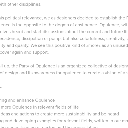
ith other disciplines.
is political relevance, we as designers decided to establish the
nce is the opposite to the dogma of abstinence. Opulence, with i
lves heard and start discussions about the current and future lif
ecadence, dissipation or pomp, but also colorfulness, creativity, di
lity and quality. We see this positive kind of »more« as an unused
cover again and support.
all up, the Party of Opulence is an organized collective of desig
 of design and its awareness for opulence to create a vision of a 
s:
ring and enhance Opulence
more Opulence in relevant fields of life
ideas and actions to create more sustainability and be heard
ng and developing examples for relevant fields, written in our ma
the understanding of design and the appreciation