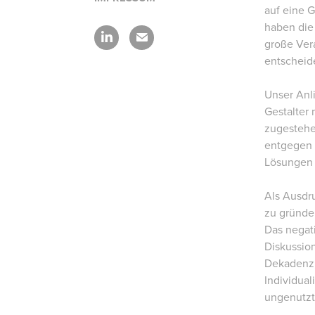
auf eine 
haben die
große Ver
entscheid
Unser Anl
Gestalter
zugestehe
entgegen 
Lösungen 
Als Ausdru
zu gründe
Das negat
Diskussio
Dekadenz,
Individual
ungenutzte