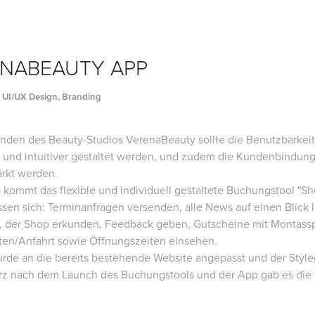
NABEAUTY APP
 UI/UX Design, Branding
unden des Beauty-Studios VerenaBeauty sollte die Benutzbarke
rt und intuitiver gestaltet werden, und zudem die Kundenbindung
ärkt werden.
 kommt das flexible und individuell gestaltete Buchungstool "Sh
sen sich: Terminanfragen versenden, alle News auf einen Blick l
, der Shop erkunden, Feedback geben, Gutscheine mit Montasspe
ten/Anfahrt sowie Öffnungszeiten einsehen.
wurde an die bereits bestehende Website angepasst und der Style
urz nach dem Launch des Buchungstools und der App gab es die 