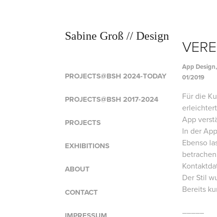
Sabine Groß // Design
VERE
App Design,
PROJECTS@BSH 2024-TODAY
01/2019
Für die K
PROJECTS@BSH 2017-2024
erleichte
App verst
PROJECTS
In der App
Ebenso las
EXHIBITIONS
betrachen
Kontaktda
ABOUT
Der Stil 
Bereits k
CONTACT
–––––
IMPRESSUM