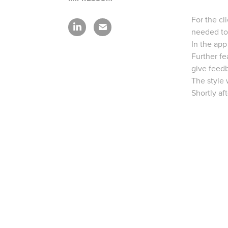
For the cl
needed to 
In the app
Further fe
give feedb
The style 
Shortly af