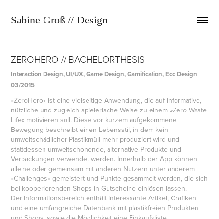
Sabine Groß // Design
ZEROHERO // BACHELORTHESIS
Interaction Design, UI/UX, Game Design, Gamification, Eco Design
03/2015
»ZeroHero« ist eine vielseitige Anwendung, die auf informative,
nützliche und zugleich spielerische Weise zu einem »Zero Waste
Life« motivieren soll. Diese vor kurzem aufgekommene
Bewegung beschreibt einen Lebensstil, in dem kein
umweltschädlicher Plastikmüll mehr produziert wird und
stattdessen umweltschonende, alternative Produkte und
Verpackungen verwendet werden. Innerhalb der App können
alleine oder gemeinsam mit anderen Nutzern unter anderem
»Challenges« gemeistert und Punkte gesammelt werden, die sich
bei kooperierenden Shops in Gutscheine einlösen lassen.
Der Informationsbereich enthält interessante Artikel, Grafiken
und eine umfangreiche Datenbank mit plastikfreien Produkten
und Shops, sowie die Möglichkeit eine Einkaufsliste